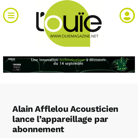
Passer
au
Toggle
contenu
Navigation
Actualités
Produits
RH et emploi
Vidéos
Alain Afflelou Acousticien
Agenda
lance l’appareillage par
abonnement
Kiosque