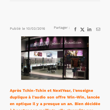
Rechercher:
Partager :
Publié le
10/03/2016
Facebook
X
LinkedIn
Email
Annonces emploi
Voir
l'image
agrandie
Après Tchin-Tchin et NextYear, l’enseigne
duplique à l’audio son offre Win-Win, lancée
en optique il y a presque un an. Bien décidée