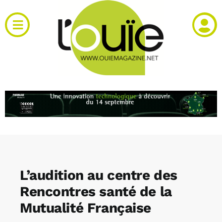
Passer
au
Toggle
contenu
Navigation
Actualités
Produits
RH et emploi
Vidéos
L’audition au centre des
Agenda
Rencontres santé de la
Mutualité Française
Kiosque