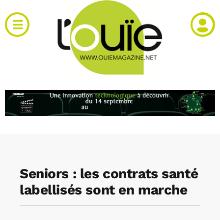
Passer
au
Toggle
contenu
Navigation
Actualités
Produits
RH et emploi
Vidéos
Seniors : les contrats santé
Agenda
labellisés sont en marche
Kiosque