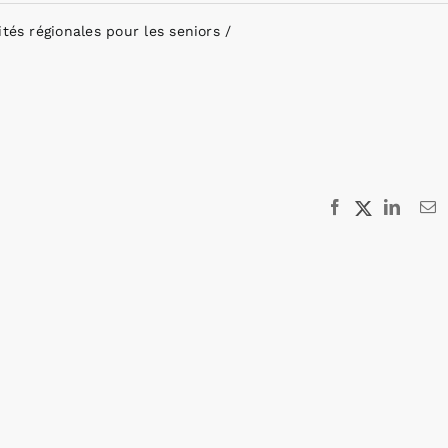
ités régionales pour les seniors
Facebook
X
Linked
E