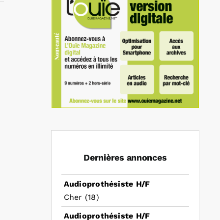
In
mail
Dernières annonces
Audioprothésiste H/F
Cher (18)
Audioprothésiste H/F