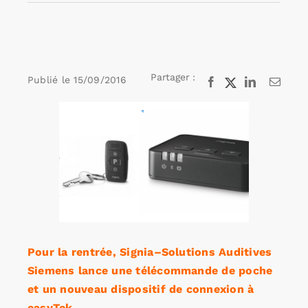
Rechercher:
Partager :
Publié le
15/09/2016
Facebook
X
LinkedIn
Email
Annonces emploi
Voir
l'image
agrandie
Pour la rentrée, Signia–Solutions Auditives
Siemens lance une télécommande de poche
et un nouveau dispositif de connexion à
easyTek.