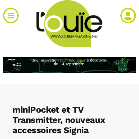
Passer
au
Toggle
contenu
Navigation
Actualités
Produits
RH et emploi
Vidéos
miniPocket et TV
Agenda
Transmitter, nouveaux
accessoires Signia
Kiosque