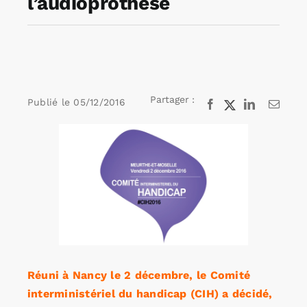
l’audioprothèse
Rechercher:
Annonces emploi
Partager :
Publié le
05/12/2016
Facebook
X
LinkedIn
Email
Voir
l'image
agrandie
Réuni à Nancy le 2 décembre, le Comité
interministériel du handicap (CIH) a décidé,