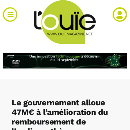
Passer
au
Toggle
contenu
Navigation
Actualités
Produits
RH et emploi
Vidéos
Le gouvernement alloue
Agenda
47M€ à l’amélioration du
remboursement de
Kiosque