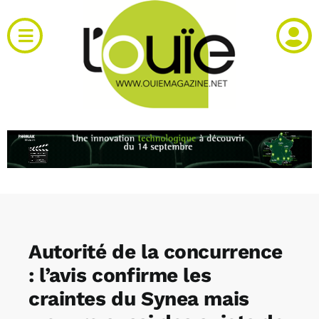
Passer
au
Toggle
contenu
Navigation
Actualités
Produits
RH et emploi
Vidéos
Autorité de la concurrence
Agenda
: l’avis confirme les
craintes du Synea mais
Kiosque