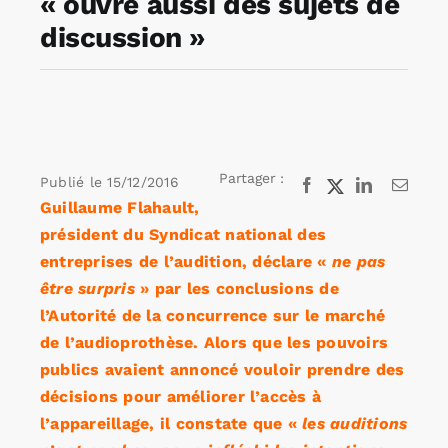
« ouvre aussi des sujets de
discussion »
Rechercher:
Annonces emploi
Partager :
Publié le
15/12/2016
Facebook
X
LinkedIn
Email
Guillaume Flahault,
président du Syndicat national des
entreprises de l’audition, déclare «
ne pas
être surpris
» par les conclusions de
l’Autorité de la concurrence sur le marché
de l’audioprothèse. Alors que les pouvoirs
publics avaient annoncé vouloir prendre des
décisions pour améliorer l’accès à
l’appareillage, il constate que «
les auditions