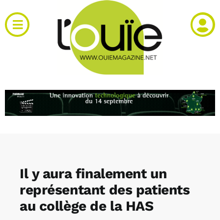
Passer
au
Toggle
contenu
Navigation
Actualités
Produits
RH et emploi
Vidéos
Il y aura finalement un
Agenda
représentant des patients
au collège de la HAS
Kiosque