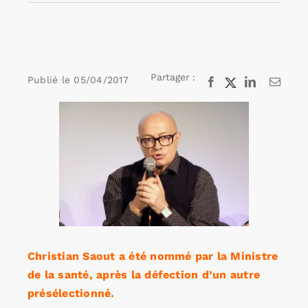
Rechercher:
Partager :
Publié le
05/04/2017
Facebook
X
LinkedIn
Email
Annonces emploi
Voir
l'image
agrandie
Christian Saout a été nommé par la Ministre
de la santé, après la défection d’un autre
présélectionné.