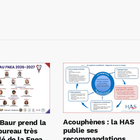
Acouphènes : la HAS
Baur prend la
publie ses
bureau très
recommandations
é de la Fnea