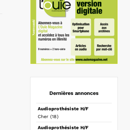
In
mail
Dernières annonces
Audioprothésiste H/F
Cher (18)
Audioprothésiste H/F