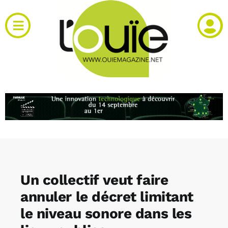
Passer
au
Toggle
contenu
Navigation
Actualités
Produits
RH et emploi
Vidéos
Un collectif veut faire
Agenda
annuler le décret limitant
le niveau sonore dans les
Kiosque