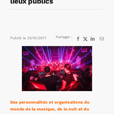
lieux publics
Rechercher:
Annonces emploi
Partager :
Publié le
25/10/2017
Facebook
X
LinkedIn
Email
Voir
l'image
agrandie
Des personnalités et organisations du
monde de la musique, de la nuit et du