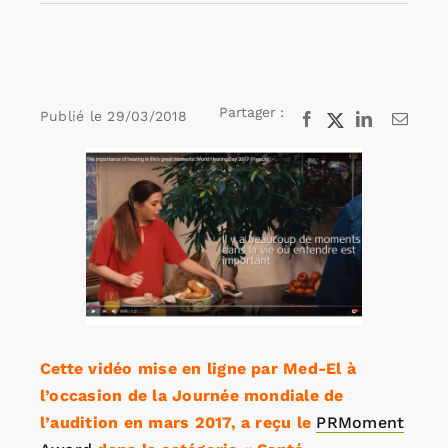
Rechercher:
Partager :
Publié le
29/03/2018
Facebook
X
LinkedIn
Email
Annonces emploi
Voir
l'image
agrandie
Cette vidéo mise en ligne par Med-El à
l’occasion de la Journée mondiale de
l’audition en mars 2017, a reçu le
PRMoment