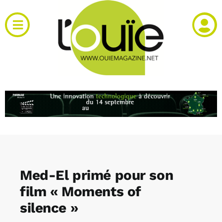
Passer
au
Toggle
contenu
Navigation
Actualités
Produits
RH et emploi
Vidéos
Med-El primé pour son
Agenda
film « Moments of
silence »
Kiosque