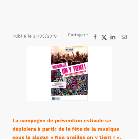
Rechercher:
Partager :
Publié le
21/05/2019
Facebook
X
LinkedIn
Email
Annonces emploi
Voir
l'image
agrandie
La campagne de prévention estivale se
déploiera à partir de la fête de la musique
sous le slogan « Nos oreilles on y tient ! ».