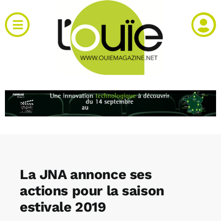
Passer
au
Toggle
contenu
Navigation
Actualités
Produits
RH et emploi
Vidéos
La JNA annonce ses
Agenda
actions pour la saison
estivale 2019
Kiosque