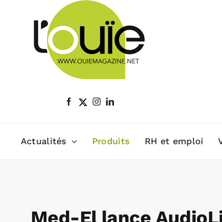
Passer
au
contenu
Actualités
Produits
RH et emploi
Med-El lance AudioLi