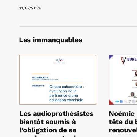
31/07/2026
Les immanquables
Les audioprothésistes
Noémie 
bientôt soumis à
tête du 
l’obligation de se
renouvel