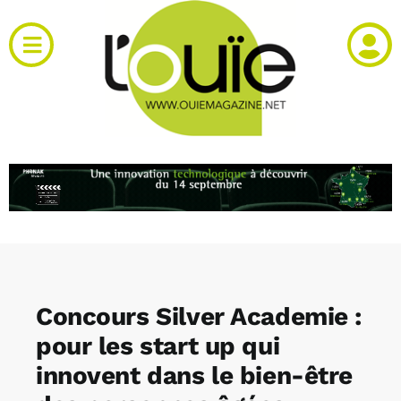
Passer
au
Toggle
contenu
Navigation
Actualités
Produits
RH et emploi
Vidéos
Concours Silver Academie :
Agenda
pour les start up qui
innovent dans le bien-être
Kiosque