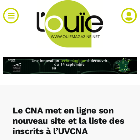
Passer
au
Toggle
contenu
Navigation
Actualités
Produits
RH et emploi
Vidéos
Le CNA met en ligne son
Agenda
nouveau site et la liste des
inscrits à l’UVCNA
Kiosque