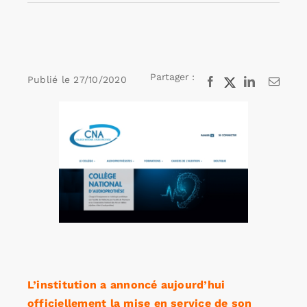
Rechercher:
Partager :
Publié le
27/10/2020
Facebook
X
LinkedIn
Email
Annonces emploi
Voir
l'image
agrandie
L’institution a annoncé aujourd’hui
officiellement la mise en service de son