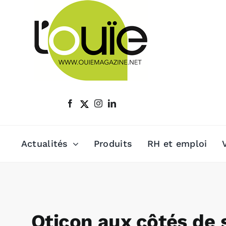
Passer
au
contenu
Actualités
Produits
RH et emploi
Oticon aux côtés de s