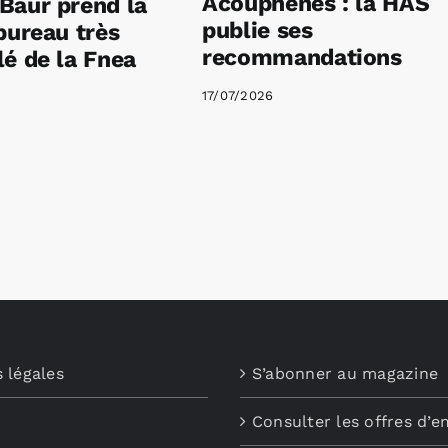
Acouphènes : la HAS
Baur prend la
publie ses
bureau très
recommandations
é de la Fnea
17/07/2026
 légales
S’abonner au magazine
Consulter les offres d’e