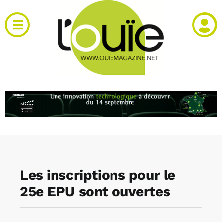
Passer
au
Toggle
contenu
Navigation
Actualités
Produits
RH et emploi
Vidéos
Les inscriptions pour le
Agenda
25e EPU sont ouvertes
Kiosque