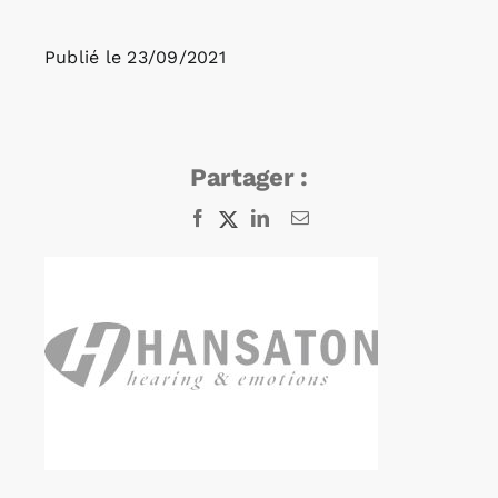
Publié le
23/09/2021
Rechercher:
Annonces emploi
Partager :
Facebook
X
LinkedIn
Email