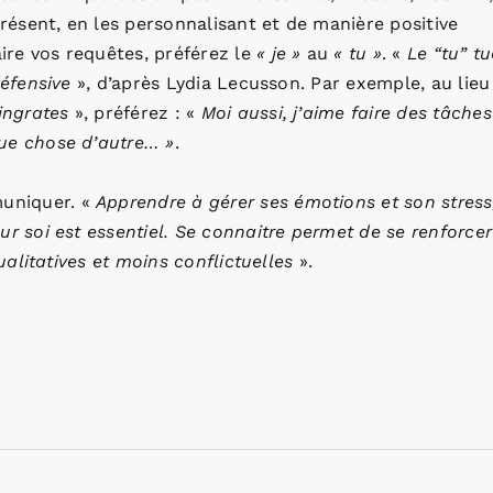
ésent, en les personnalisant et de manière positive
aire vos requêtes, préférez le
« je »
au
« tu »
. «
Le “tu” tu
défensive
», d’après Lydia Lecusson. Par exemple, au lieu
ingrates
», préférez : «
Moi aussi, j’aime faire des tâches
que chose d’autre… »
.
uniquer. «
Apprendre à gérer ses émotions et son stress
ur soi est essentiel. Se connaitre permet de se renforcer
qualitatives et moins conflictuelles
».