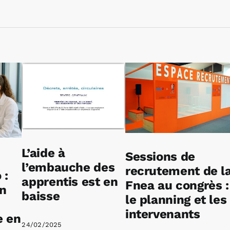
L’aide à
Sessions de
l’embauche des
recrutement de l
 :
apprentis est en
Fnea au congrès :
on
baisse
le planning et les
intervenants
e en
24/02/2025