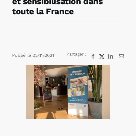
et sensibilisation dans
toute la France
Rechercher:
Annonces emploi
Partager :
Publié le
22/11/2021
Facebook
X
LinkedIn
Email
Voir
l'image
agrandie