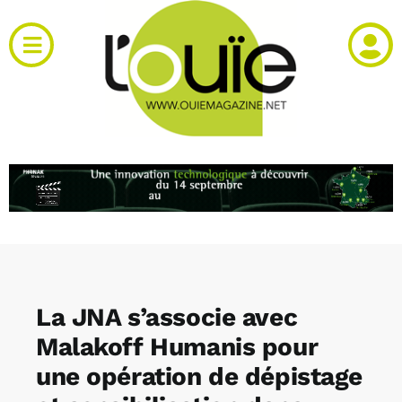
Passer
au
Toggle
contenu
Navigation
Actualités
Produits
RH et emploi
Vidéos
La JNA s’associe avec
Agenda
Malakoff Humanis pour
une opération de dépistage
Kiosque