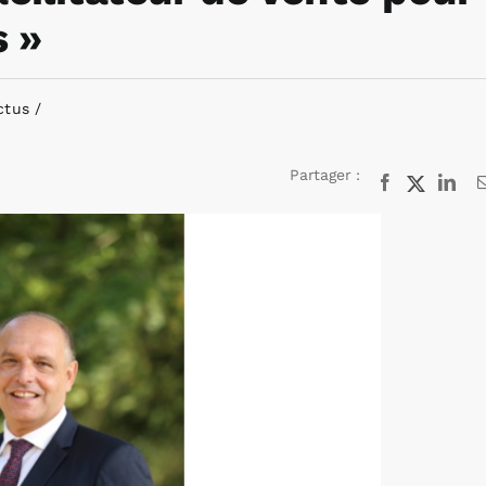
s »
ctus
Partager :
Facebook
X
Lin