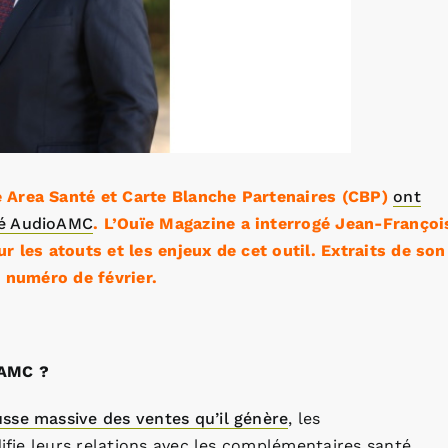
 Area Santé et Carte Blanche Partenaires (CBP)
ont
sé AudioAMC
. L’Ouïe Magazine a interrogé Jean-Françoi
r les atouts et les enjeux de cet outil. Extraits de son
e numéro de février.
oAMC ?
usse massive des ventes qu’il génère
, les
difie leurs relations avec les complémentaires santé.