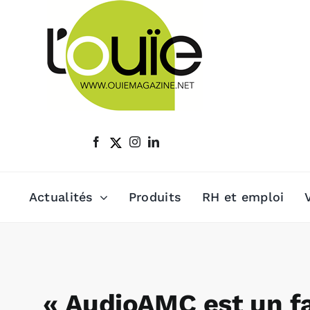
Passer
au
contenu
Actualités
Produits
RH et emploi
« AudioAMC est un fa