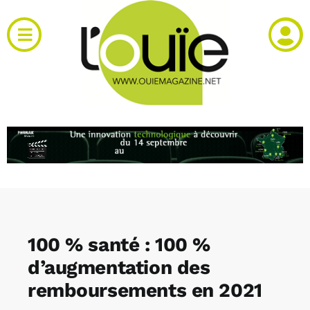
Passer
au
Toggle
contenu
Navigation
Actualités
Produits
RH et emploi
Vidéos
100 % santé : 100 %
Agenda
d’augmentation des
remboursements en 2021
Kiosque