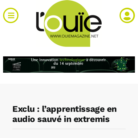
Passer
au
Toggle
contenu
Navigation
Actualités
Produits
RH et emploi
Vidéos
Exclu : l’apprentissage en
Agenda
audio sauvé in extremis
Kiosque