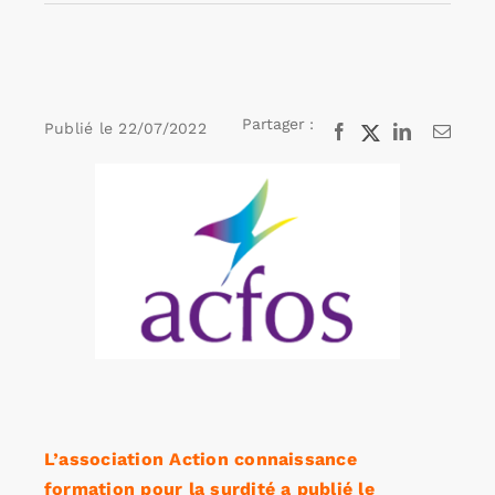
Rechercher:
Partager :
Publié le
22/07/2022
Facebook
X
LinkedIn
Email
Annonces emploi
Voir
l'image
agrandie
L’association Action connaissance
formation pour la surdité a publié le