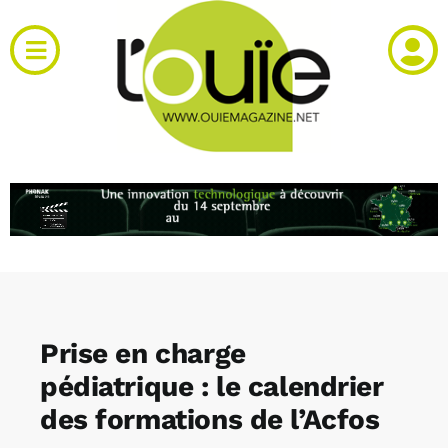
Passer
au
Toggle
contenu
Navigation
Actualités
Produits
RH et emploi
Vidéos
Prise en charge
Agenda
pédiatrique : le calendrier
des formations de l’Acfos
Kiosque