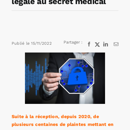
légale au secret médical
Rechercher:
Annonces emploi
Partager :
Publié le
15/11/2022
Facebook
X
LinkedIn
Email
Voir
l'image
agrandie
Suite à la réception, depuis 2020, de
plusieurs centaines de plaintes mettant en