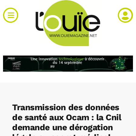
Passer
au
Toggle
contenu
Navigation
Actualités
Produits
RH et emploi
Vidéos
Transmission des données
Agenda
de santé aux Ocam : la Cnil
demande une dérogation
Kiosque