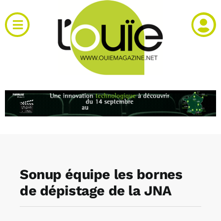
Passer
au
Toggle
contenu
Navigation
Actualités
Produits
RH et emploi
Vidéos
Sonup équipe les bornes
Agenda
de dépistage de la JNA
Kiosque