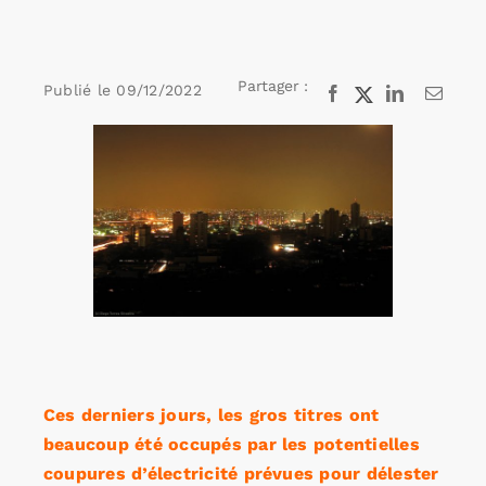
Rechercher:
Partager :
Publié le
09/12/2022
Facebook
X
LinkedIn
Email
Voir
Annonces emploi
l'image
agrandie
Ces derniers jours, les gros titres ont
beaucoup été occupés par les potentielles
coupures d’électricité prévues pour délester