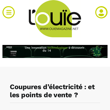
Passer
au
Toggle
contenu
Navigation
Actualités
Produits
RH et emploi
Vidéos
Coupures d’électricité : et
Agenda
les points de vente ?
Kiosque