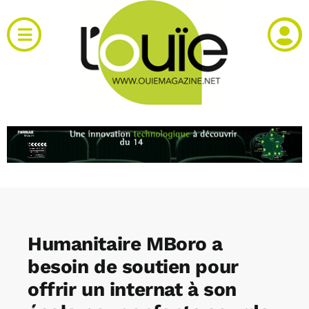
Passer
au
Toggle
contenu
Navigation
Actualités
Produits
RH et emploi
Vidéos
Humanitaire MBoro a
Agenda
besoin de soutien pour
offrir un internat à son
Kiosque