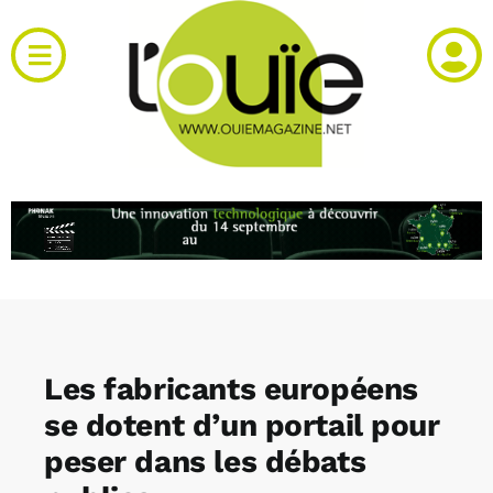
Passer
au
Toggle
contenu
Navigation
Actualités
Produits
RH et emploi
Vidéos
Les fabricants européens
Agenda
se dotent d’un portail pour
peser dans les débats
Kiosque