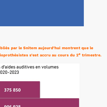
ubliés par le Snitem aujourd’hui montrent que le
e
oprothésistes s’est accru au cours du 2
trimestre.