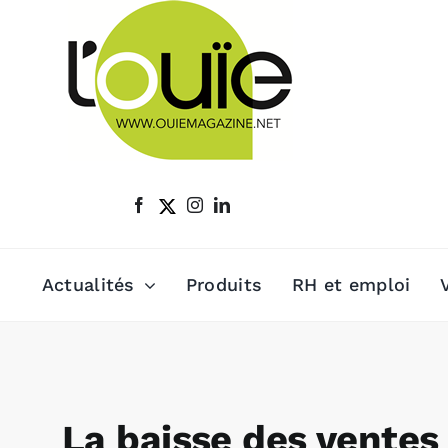
Passer
au
contenu
Actualités
Produits
RH et emploi
La baisse des ventes 