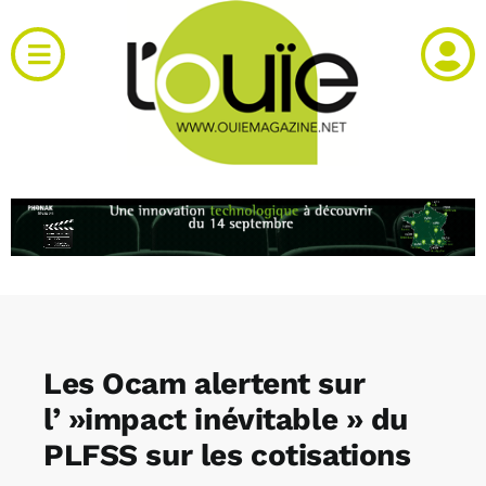
Passer
au
Toggle
contenu
Navigation
Actualités
Produits
RH et emploi
Vidéos
Les Ocam alertent sur
Agenda
l’ »impact inévitable » du
PLFSS sur les cotisations
Kiosque