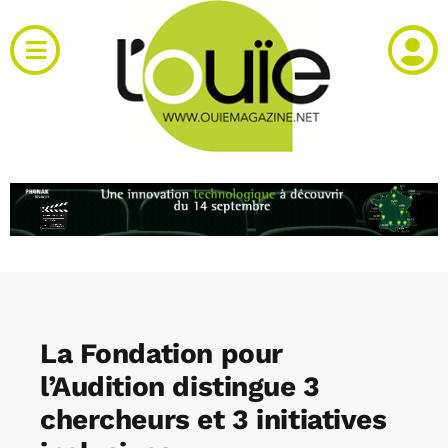
Passer
au
Toggle
contenu
Navigation
Actualités
Produits
RH et emploi
Vidéos
La Fondation pour
Agenda
l’Audition distingue 3
chercheurs et 3 initiatives
Kiosque