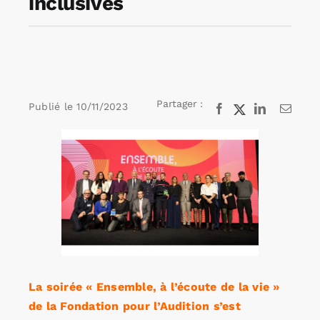
inclusives
Rechercher:
Annonces emploi
Partager :
Publié le
10/11/2023
Facebook
X
LinkedIn
Email
Voir
l'image
agrandie
La soirée « Ensemble, à l’écoute de la vie »
de la Fondation pour l’Audition s’est