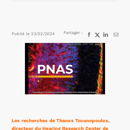
Rechercher:
Partager :
Publié le
23/02/2024
Facebook
X
LinkedIn
Email
Annonces emploi
Voir
l'image
agrandie
Les recherches de Thanos Tzounopoulos,
directeur du Hearing Research Center de