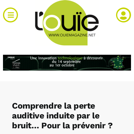
Passer
au
Toggle
contenu
Navigation
Actualités
Produits
RH et emploi
Vidéos
Comprendre la perte
Agenda
auditive induite par le
bruit… Pour la prévenir ?
Kiosque