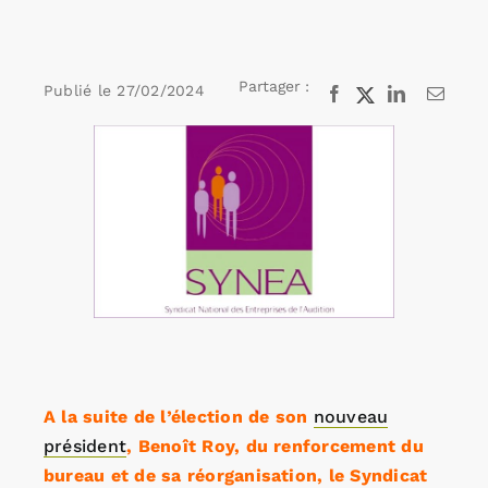
Rechercher:
Partager :
Publié le
27/02/2024
Facebook
X
LinkedIn
Email
Voir
Annonces emploi
l'image
agrandie
A la suite de l’élection de son
nouveau
président
, Benoît Roy, du renforcement du
bureau et de sa réorganisation, le Syndicat