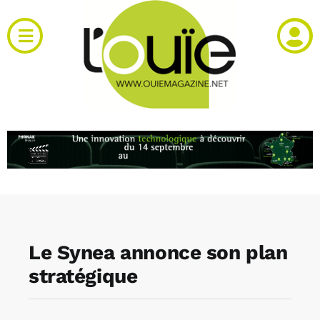
Passer
au
Toggle
contenu
Navigation
Actualités
Produits
RH et emploi
Vidéos
Le Synea annonce son plan
Agenda
stratégique
Kiosque