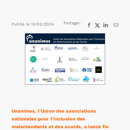
Rechercher:
Partager :
Publié le
15/03/2024
Facebook
X
LinkedIn
Email
Voir
Annonces emploi
l'image
agrandie
Unanimes, l’Union des associations
nationales pour l’inclusion des
malentendants et des sourds, a lancé fin