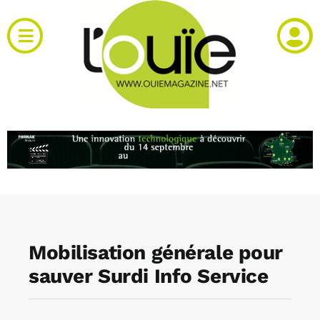
Passer
au
Toggle
contenu
Navigation
Actualités
Produits
RH et emploi
Vidéos
Mobilisation générale pour
Agenda
sauver Surdi Info Service
Kiosque