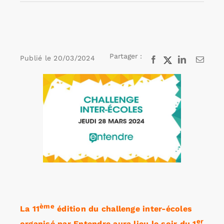
Rechercher:
Partager :
Publié le
20/03/2024
Facebook
X
LinkedIn
Email
Annonces emploi
Voir
l'image
agrandie
ème
La 11
édition du challenge inter-écoles
er
organisé par Entendre aura lieu le soir du 1