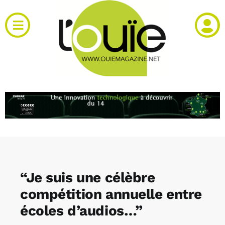
Passer
au
Toggle
contenu
Navigation
Actualités
Produits
RH et emploi
Vidéos
“Je suis une célèbre
Agenda
compétition annuelle entre
écoles d’audios…”
Kiosque