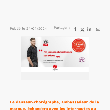
Rechercher:
Partager :
Publié le
24/04/2024
Facebook
X
LinkedIn
Email
Annonces emploi
Voir
l'image
agrandie
Le danseur-chorégraphe, ambassadeur de la
marque, échangera avec les internautes au