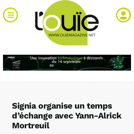
Passer
au
Toggle
contenu
Navigation
Actualités
Produits
RH et emploi
Vidéos
Signia organise un temps
Agenda
d’échange avec Yann-Alrick
Mortreuil
Kiosque