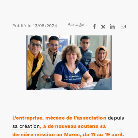
Rechercher:
Partager :
Publié le
13/05/2024
Facebook
X
LinkedIn
Email
Voir
Annonces emploi
l'image
agrandie
L’entreprise, mécène de l’association
depuis
sa création
, a de nouveau soutenu sa
dernière mission au Maroc, du 11 au 19 avril.