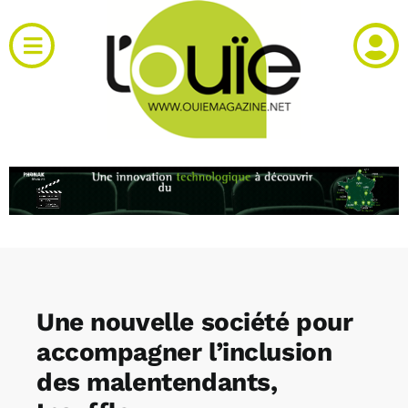
Passer
au
Toggle
contenu
Navigation
Actualités
Produits
RH et emploi
Vidéos
Une nouvelle société pour
Agenda
accompagner l’inclusion
des malentendants,
Kiosque