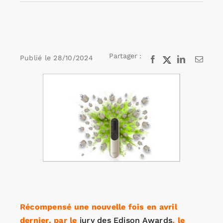
Rechercher:
Partager :
Publié le
28/10/2024
Facebook
X
LinkedIn
Email
Annonces emploi
Voir
l'image
agrandie
Récompensé une nouvelle fois en avril
dernier, par le
jury des Edison Awards
, le