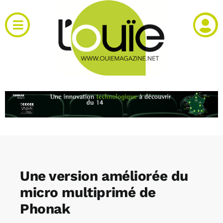
Passer
au
Toggle
contenu
Navigation
Actualités
Produits
RH et emploi
Vidéos
Une version améliorée du
Agenda
micro multiprimé de
Phonak
Kiosque