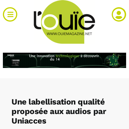
Passer
au
Toggle
contenu
Navigation
Actualités
Produits
RH et emploi
Vidéos
Une labellisation qualité
Agenda
proposée aux audios par
Uniacces
Kiosque