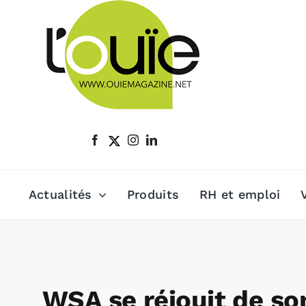
Passer
au
contenu
Actualités
Produits
RH et emploi
WSA se réjouit de so