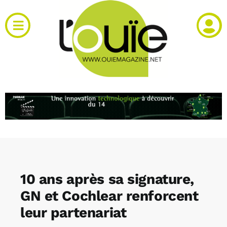
Passer
au
Toggle
contenu
Navigation
Actualités
Produits
RH et emploi
Vidéos
10 ans après sa signature,
Agenda
GN et Cochlear renforcent
leur partenariat
Kiosque