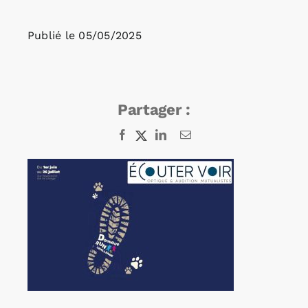
Publié le
05/05/2025
Rechercher:
Annonces emploi
Partager :
Facebook
X
LinkedIn
Email