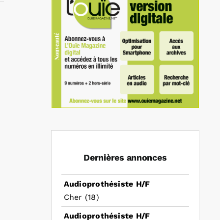
In
mail
Dernières annonces
Audioprothésiste H/F
Cher (18)
Audioprothésiste H/F