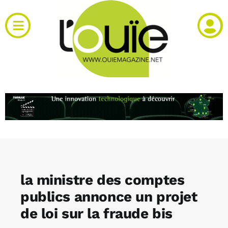
Passer
au
Toggle
contenu
Navigation
Actualités
Produits
RH et emploi
Vidéos
la ministre des comptes
Agenda
publics annonce un projet
de loi sur la fraude bis
Kiosque