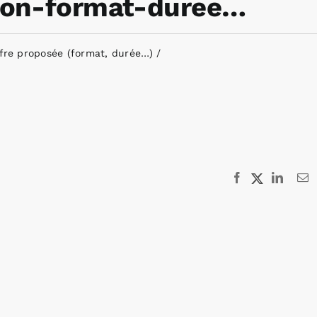
tion-format-duree…
ffre proposée (format, durée…)
Facebook
X
Linked
E