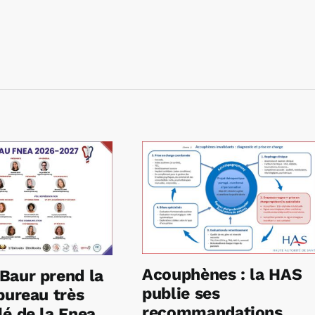
Acouphènes : la HAS
Baur prend la
publie ses
bureau très
recommandations
é de la Fnea