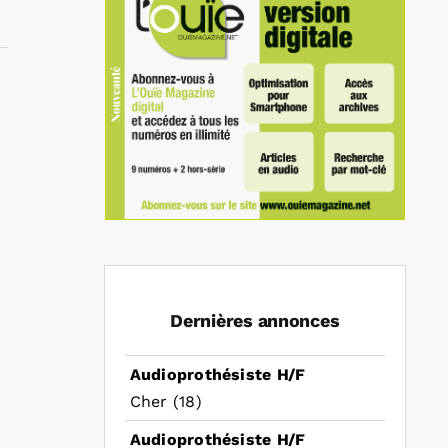
In
mail
Dernières annonces
Audioprothésiste H/F
Cher (18)
Audioprothésiste H/F