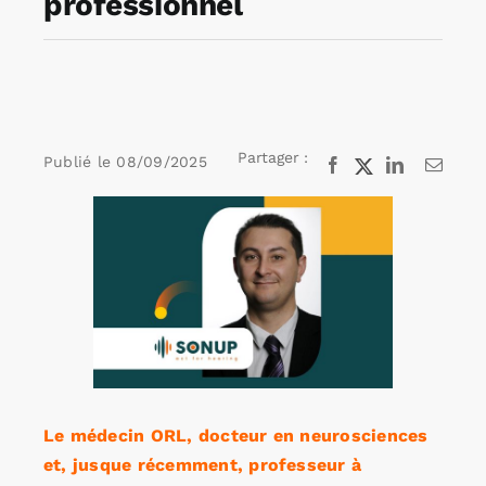
professionnel
Rechercher:
Annonces emploi
Partager :
Publié le
08/09/2025
Facebook
X
LinkedIn
Email
Voir
l'image
agrandie
Le médecin ORL, docteur en neurosciences
et, jusque récemment, professeur à