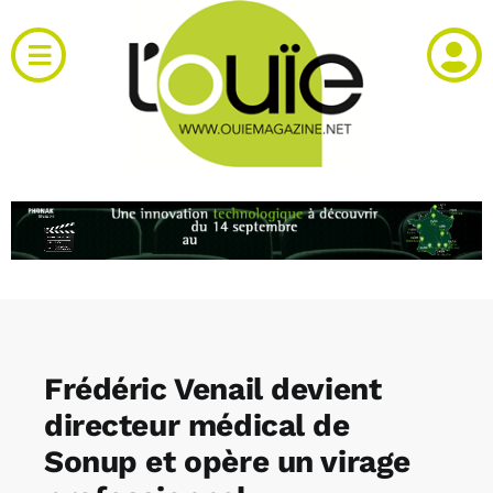
Passer
au
Toggle
contenu
Navigation
Actualités
Produits
RH et emploi
Vidéos
Frédéric Venail devient
Agenda
directeur médical de
Sonup et opère un virage
Kiosque