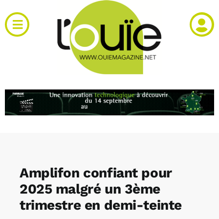
Passer
au
Toggle
contenu
Navigation
Actualités
Produits
RH et emploi
Vidéos
Amplifon confiant pour
Agenda
2025 malgré un 3ème
trimestre en demi-teinte
Kiosque