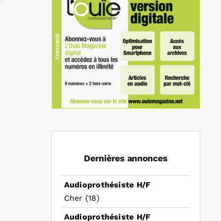
In
mail
Dernières annonces
Audioprothésiste H/F
Cher (18)
Audioprothésiste H/F